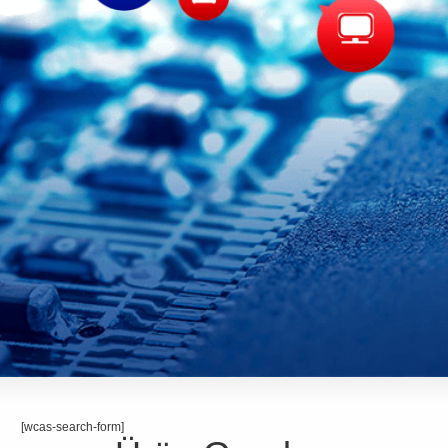
[wcas-search-form]