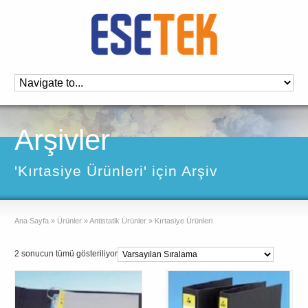
Arşivler
'Kırtasiye Ürünleri' için Arşiv
Ana Sayfa
»
Ürünler
»
Antistatik Ürünler
»
Kırtasiye Ürünleri
2 sonucun tümü gösteriliyor