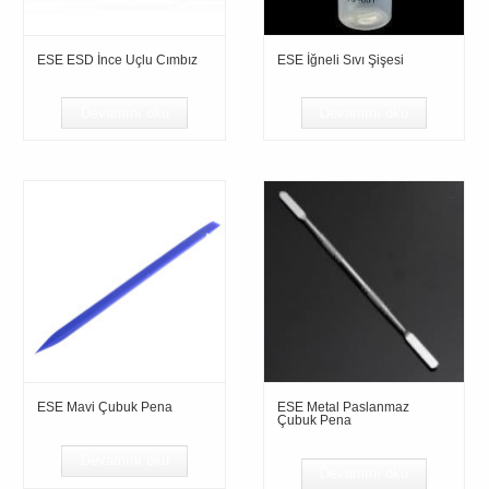
ESE ESD İnce Uçlu Cımbız
ESE İğneli Sıvı Şişesi
Devamını oku
Devamını oku
ESE Mavi Çubuk Pena
ESE Metal Paslanmaz
Çubuk Pena
Devamını oku
Devamını oku