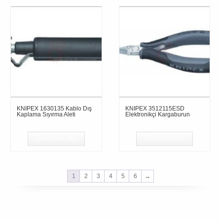
KNIPEX 1630135 Kablo Dış
KNIPEX 3512115ESD
Kaplama Sıyırma Aleti
Elektronikçi Kargaburun
Devamını oku
Devamını oku
1
2
3
4
5
6
→