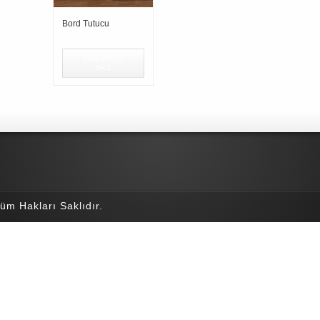
Bord Tutucu
Devamını
oku
üm Hakları Saklıdır.