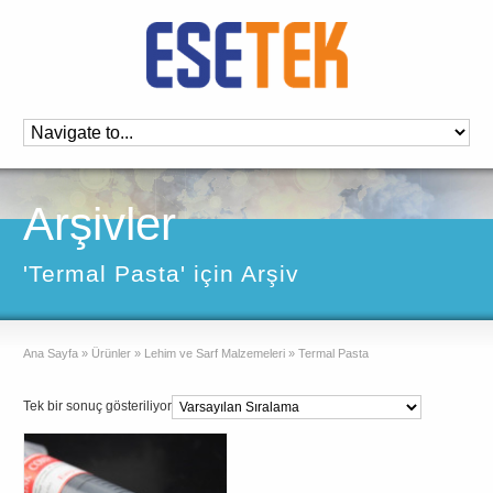
Arşivler
'Termal Pasta' için Arşiv
Ana Sayfa
»
Ürünler
»
Lehim ve Sarf Malzemeleri
»
Termal Pasta
Tek bir sonuç gösteriliyor