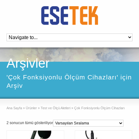
Arşivler
'Çok Fonksiyonlu Ölçüm Cihazları' için
Arşiv
Ana Sayfa
»
Ürünler
»
Test ve Ölçü Aletleri
»
Çok Fonksiyonlu Ölçüm Cihazları
2 sonucun tümü gösteriliyor