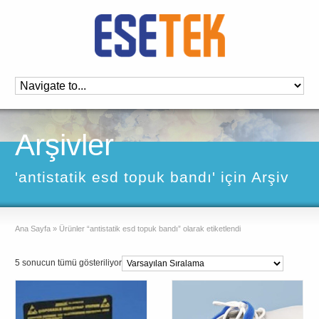
Arşivler
'antistatik esd topuk bandı' için Arşiv
Ana Sayfa
»
Ürünler “antistatik esd topuk bandı” olarak etiketlendi
5 sonucun tümü gösteriliyor