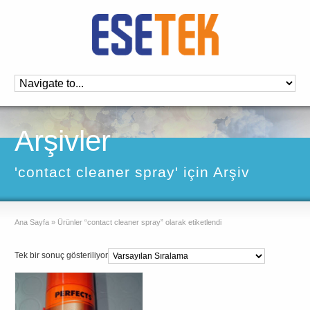
Arşivler
'contact cleaner spray' için Arşiv
Ana Sayfa
»
Ürünler “contact cleaner spray” olarak etiketlendi
Tek bir sonuç gösteriliyor