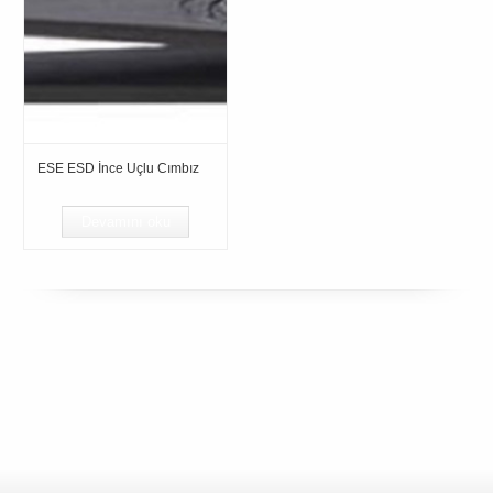
ESE ESD İnce Uçlu Cımbız
Devamını oku