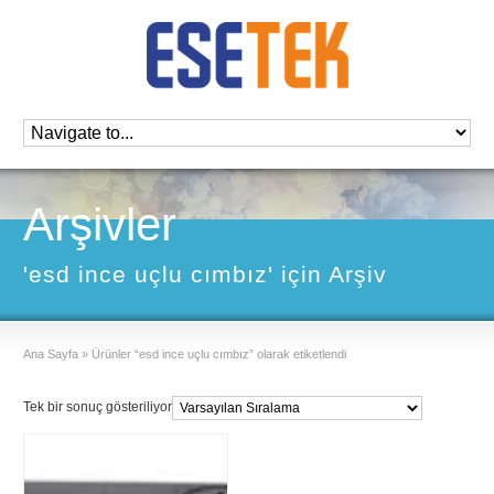
Arşivler
'esd ince uçlu cımbız' için Arşiv
Ana Sayfa
»
Ürünler “esd ince uçlu cımbız” olarak etiketlendi
Tek bir sonuç gösteriliyor