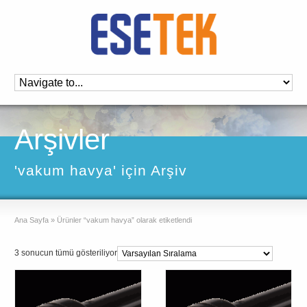
Arşivler
'vakum havya' için Arşiv
Ana Sayfa
»
Ürünler “vakum havya” olarak etiketlendi
3 sonucun tümü gösteriliyor