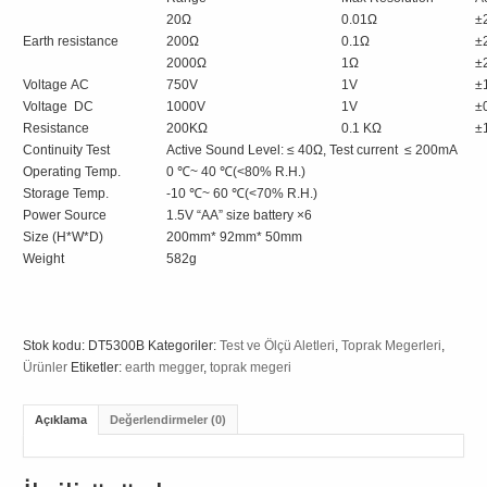
20Ω
0.01Ω
±
Earth resistance
200Ω
0.1Ω
±
2000Ω
1Ω
±
Voltage AC
750V
1V
±
Voltage DC
1000V
1V
±
Resistance
200KΩ
0.1 KΩ
±
Continuity Test
Active Sound Level: ≤ 40Ω, Test current ≤ 200mA
Operating Temp.
0 ℃~ 40 ℃(<80% R.H.)
Storage Temp.
-10 ℃~ 60 ℃(<70% R.H.)
Power Source
1.5V “AA” size battery ×6
Size (H*W*D)
200mm* 92mm* 50mm
Weight
582g
Stok kodu:
DT5300B
Kategoriler:
Test ve Ölçü Aletleri
,
Toprak Megerleri
,
Ürünler
Etiketler:
earth megger
,
toprak megeri
Açıklama
Değerlendirmeler (0)