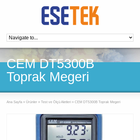
CEM DT5300B
Toprak Megeri
Ana Sayfa
»
Ürünler
»
Test ve Ölçü Aletleri
»
CEM DT5300B Toprak Megeri