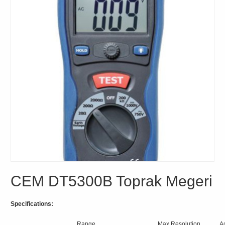
CEM DT5300B Toprak Megeri
Specifications:
Range
Max Resolution
A