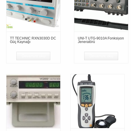
TT TECHNIC RXN3030D DC
UNI-T UTG-9010A Fonksiyon
Güç Kaynağı
Jeneratörü
Devamını oku
Devamını oku