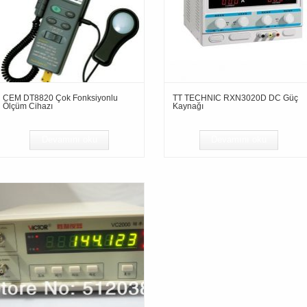
CEM DT8820 Çok Fonksiyonlu
TT TECHNIC RXN3020D DC Güç
Ölçüm Cihazı
Kaynağı
Devamını oku
Devamını oku