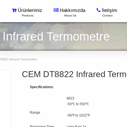
Ürünlerimiz
Hakkımızda
İletişim
Products
About Us
Contact
Infrared Termometre
822 Infrared Termometre
CEM DT8822 Infrared Term
Specifications:
8822
-50℃ to 550℃
Range
-58℉ to 1022℉
Response Time
Less than 1s