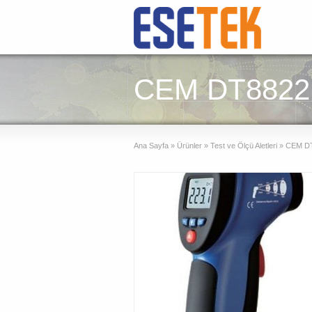
CEM DT8822 
Ana Sayfa
»
Ürünler
»
Test ve Ölçü Aletleri
»
CEM DT8