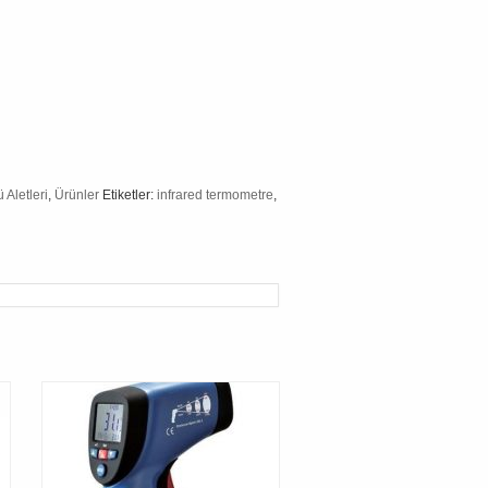
 Aletleri
,
Ürünler
Etiketler:
infrared termometre
,