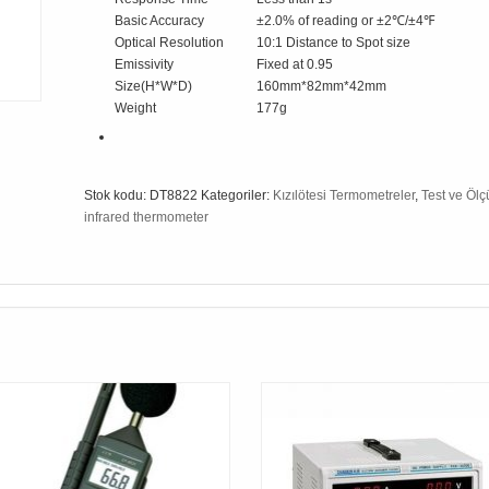
Basic Accuracy
±2.0% of reading or ±2℃/±4℉
Optical Resolution
10:1 Distance to Spot size
Emissivity
Fixed at 0.95
Size(H*W*D)
160mm*82mm*42mm
Weight
177g
Stok kodu:
DT8822
Kategoriler:
Kızılötesi Termometreler
,
Test ve Ölçü
infrared thermometer