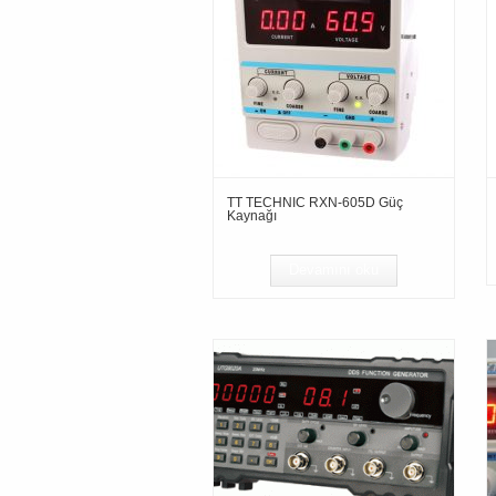
TT TECHNIC RXN-605D Güç
Kaynağı
Devamını oku