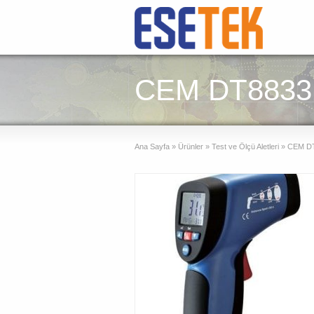
CEM DT8833 
Ana Sayfa
»
Ürünler
»
Test ve Ölçü Aletleri
»
CEM DT8