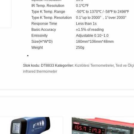
IR Temp. Resolution
0.1℃/℉
Type K Temp. Range
-50℃ to 1370℃ / -58℉ to 2498℉
Type K Temp. Resolution
0.1°up to 2000°，1°over 2000°
Response Time
Less than 1s
Basic Accuracy
±1.5% of reading
Emissivity
Adjustable 0.10~1.0
Size(H*W*D)
180mm*106mm*48mm
Weight
250g
Stok kodu:
DT8833
Kategoriler:
Kızılötesi Termometreler
,
Test ve Ölçü
infrared thermometer