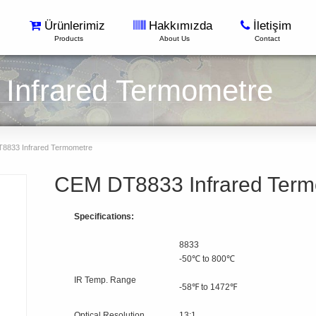
Ürünlerimiz
Hakkımızda
İletişim
Products
About Us
Contact
Infrared Termometre
833 Infrared Termometre
CEM DT8833 Infrared Term
Specifications:
8833
-50℃ to 800℃
IR Temp. Range
-58℉ to 1472℉
Optical Resolution
13:1