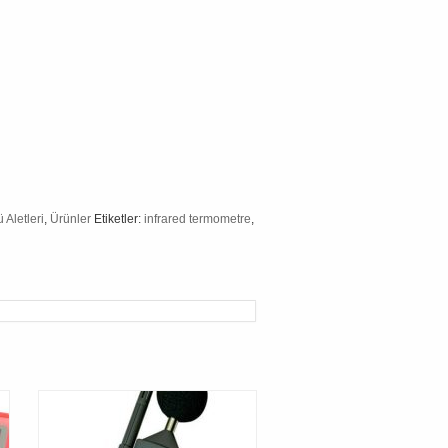
 Aletleri
,
Ürünler
Etiketler:
infrared termometre
,