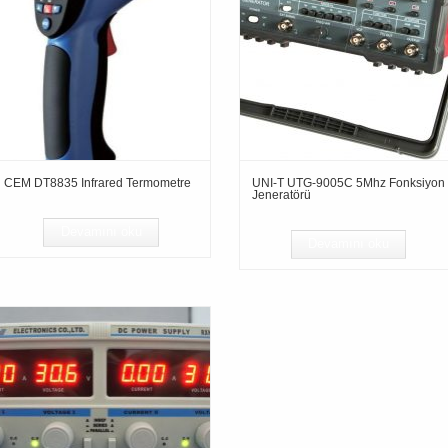
CEM DT8835 Infrared Termometre
UNI-T UTG-9005C 5Mhz Fonksiyon
Jeneratörü
Devamını oku
Devamını oku