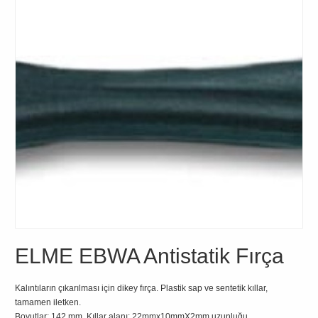
ELME EBWA Antistatik Fırça
Kalıntıların çıkarılması için dikey fırça. Plastik sap ve sentetik kıllar,
tamamen iletken.
Boyutlar: 142 mm. Kıllar alanı: 22mmx10mmX2mm uzunluğu.