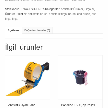
Stok kodu:
EBWA-ESD-FIRCA
Kategoriler:
Antistatik Ürünler
,
Fırçalar
,
Ürünler
Etiketler:
antistatic brush
,
antistatik fırça
,
brush
,
esd brush
,
esd
fırça
,
fırça
Açıklama
Değerlendirmeler (0)
İlgili ürünler
Antistatik Uyarı Bandı
Bondline ESD Çöp Poşeti