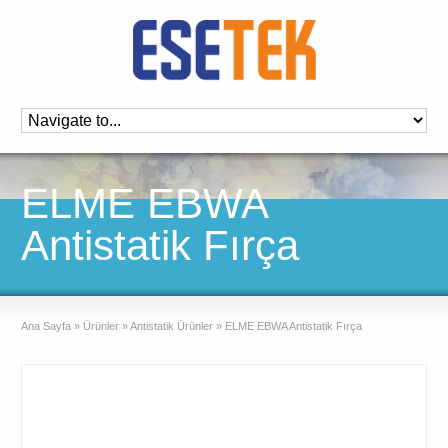
ELME EBWA
Antistatik Fırça
Ana Sayfa
»
Ürünler
»
Antistatik Ürünler
»
ELME EBWA Antistatik Fırça