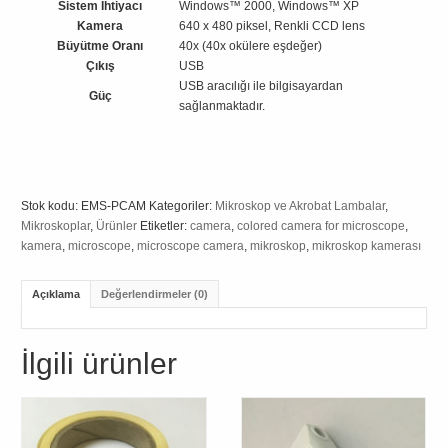
Sistem İhtiyacı
Windows™ 2000, Windows™ XP
Kamera
640 x 480 piksel, Renkli CCD lens
Büyütme Oranı
40x (40x okülere eşdeğer)
Çıkış
USB
USB aracılığı ile bilgisayardan
Güç
sağlanmaktadır.
Stok kodu:
EMS-PCAM
Kategoriler:
Mikroskop ve Akrobat Lambalar
,
Mikroskoplar
,
Ürünler
Etiketler:
camera
,
colored camera for microscope
,
kamera
,
microscope
,
microscope camera
,
mikroskop
,
mikroskop kamerası
Açıklama
Değerlendirmeler (0)
İlgili ürünler