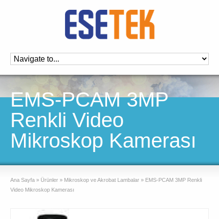
EMS-PCAM 3MP
Renkli Video
Mikroskop Kamerası
Ana Sayfa
»
Ürünler
»
Mikroskop ve Akrobat Lambalar
»
EMS-PCAM 3MP Renkli
Video Mikroskop Kamerası