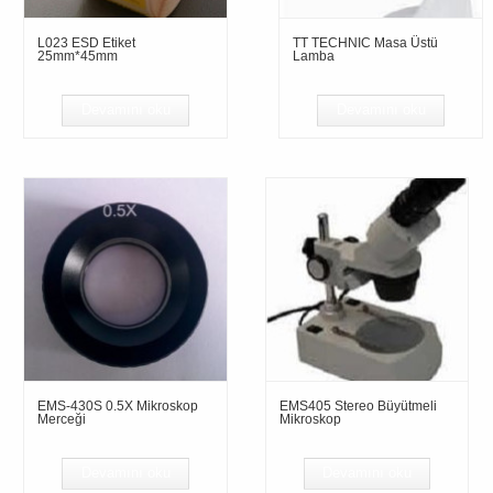
L023 ESD Etiket
TT TECHNIC Masa Üstü
25mm*45mm
Lamba
Devamını oku
Devamını oku
EMS-430S 0.5X Mikroskop
EMS405 Stereo Büyütmeli
Merceği
Mikroskop
Devamını oku
Devamını oku