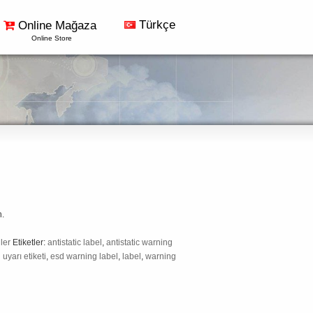
Türkçe
Online Mağaza
Online Store
n.
ler
Etiketler:
antistatic label
,
antistatic warning
 uyarı etiketi
,
esd warning label
,
label
,
warning