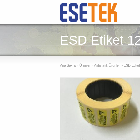
ESD Etiket 
Ana Sayfa
»
Ürünler
»
Antistatik Ürünler
»
ESD Etike