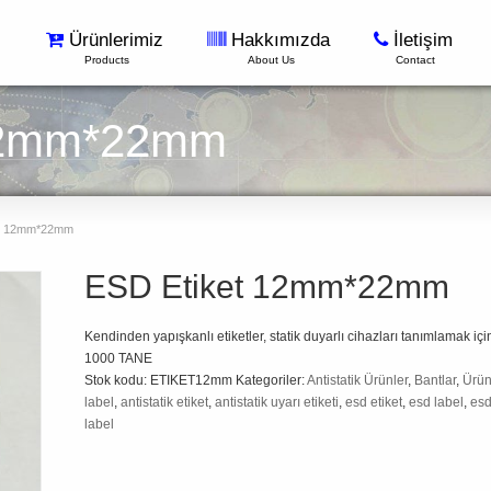
Ürünlerimiz
Hakkımızda
İletişim
Products
About Us
Contact
12mm*22mm
t 12mm*22mm
ESD Etiket 12mm*22mm
Kendinden yapışkanlı etiketler, statik duyarlı cihazları tanımlamak içi
1000 TANE
Stok kodu:
ETIKET12mm
Kategoriler:
Antistatik Ürünler
,
Bantlar
,
Ürün
label
,
antistatik etiket
,
antistatik uyarı etiketi
,
esd etiket
,
esd label
,
esd
label