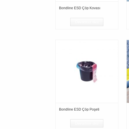
Bondline ESD Çöp Kovası
Devamını oku
Bondline ESD Çöp Poşeti
Devamını oku