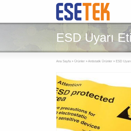
ESD Uyarı Eti
Ana Sayfa
»
Ürünler
»
Antistatik Ürünler
»
ESD Uyarı 