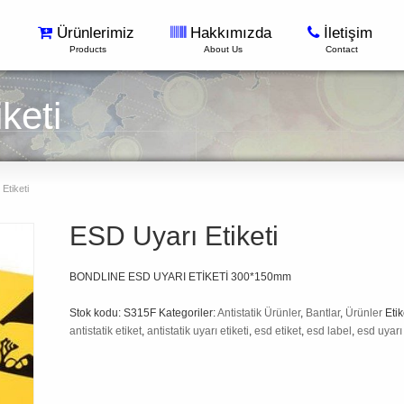
Ürünlerimiz
Hakkımızda
İletişim
Products
About Us
Contact
keti
Etiketi
ESD Uyarı Etiketi
BONDLINE ESD UYARI ETİKETİ 300*150mm
Stok kodu:
S315F
Kategoriler:
Antistatik Ürünler
,
Bantlar
,
Ürünler
Etik
antistatik etiket
,
antistatik uyarı etiketi
,
esd etiket
,
esd label
,
esd uyarı 