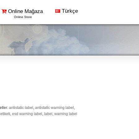
Türkçe
Online Mağaza
Online Store
etler:
antistatic label
,
antistatic warning label
,
etiketi
,
esd warning label
,
label
,
warning label