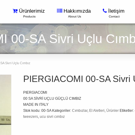
Ürünlerimiz
Hakkımızda
İletişim
Products
About Us
Contact
00-SA Sivri Uçlu Cımb
A Sivri Uçlu Cımbız
PIERGIACOMI 00-SA Sivri 
PIERGIACOMI
00 SA SİVRİ UÇLU GÜÇLÜ CIMBIZ
MADE IN ITALY
Stok kodu:
00-SA
Kategoriler:
Cımbızlar
,
El Aletleri
,
Ürünler
Etiketler:
tweezers
,
ucu sivri cımbız