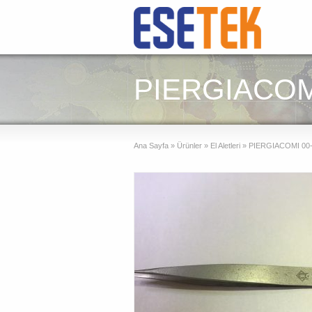
PIERGIACOMI 
Ana Sayfa
»
Ürünler
»
El Aletleri
»
PIERGIACOMI 00-S