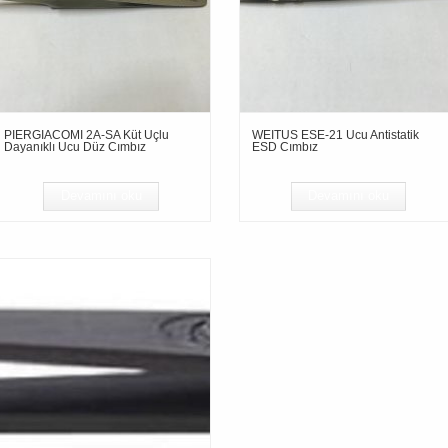
PIERGIACOMI 2A-SA Küt Uçlu
WEITUS ESE-21 Ucu Antistatik
Dayanıklı Ucu Düz Cımbız
ESD Cımbız
Devamını oku
Devamını oku