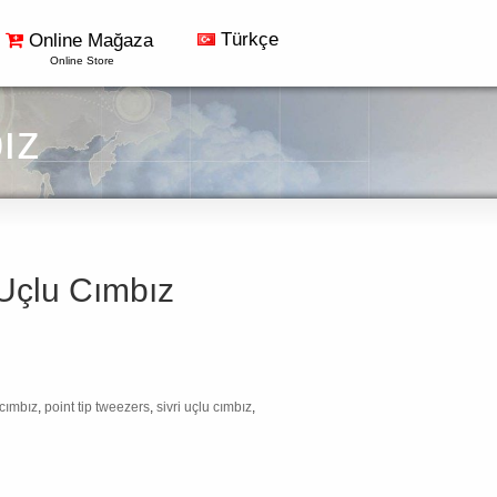
Türkçe
Online Mağaza
Online Store
ız
Uçlu Cımbız
cımbız
,
point tip tweezers
,
sivri uçlu cımbız
,