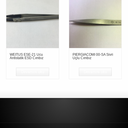
WEITUS ESE-21 Ucu
PIERGIACOMI 00-SA Sivri
Antistatik ESD Cımbız
Uçlu Cımbız
Devamını oku
Devamını oku