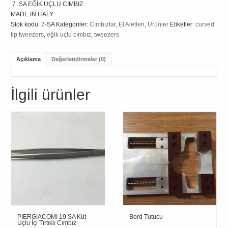
7 SA EĞİK UÇLU CIMBIZ
MADE IN ITALY
Stok kodu:
7-SA
Kategoriler:
Cımbızlar
,
El Aletleri
,
Ürünler
Etiketler:
curved
tip tweezers
,
eğik uçlu cımbız
,
tweezers
Açıklama
Değerlendirmeler (0)
İlgili ürünler
PIERGIACOMI 19 SA Küt
Bord Tutucu
Uçlu İçi Tırtıklı Cımbız