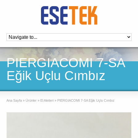
PIERGIACOMI 7-SA
Eğik Uçlu Cımbız
Ana Sayfa
»
Ürünler
»
El Aletleri
»
PIERGIACOMI 7-SA Eğik Uçlu Cımbız