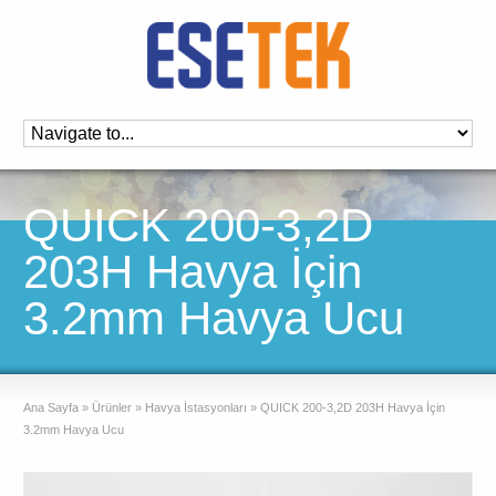
QUICK 200-3,2D
203H Havya İçin
3.2mm Havya Ucu
Ana Sayfa
»
Ürünler
»
Havya İstasyonları
»
QUICK 200-3,2D 203H Havya İçin
3.2mm Havya Ucu