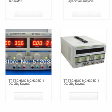
Jeneratörü
Sayacı/Zamanlıyıcısı
Devamını oku
Devamını oku
TT TECHNIC MCH305D-II
TT TECHNIC MCH303D-II
DC Güç Kaynağı
DC Güç Kaynağı
Devamını oku
Devamını oku