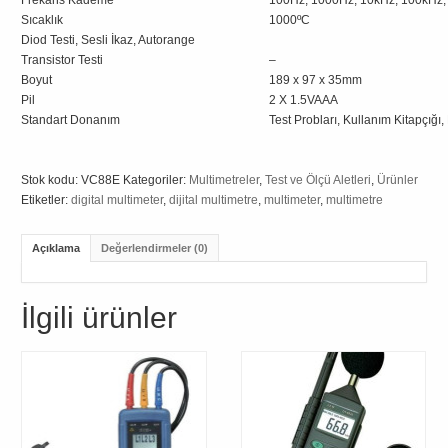
Sıcaklık
1000ºC
Diod Testi, Sesli İkaz, Autorange
Transistor Testi
–
Boyut
189 x 97 x 35mm
Pil
2 X 1.5VAAA
Standart Donanım
Test Probları, Kullanım Kitapçığı,
Stok kodu:
VC88E
Kategoriler:
Multimetreler
,
Test ve Ölçü Aletleri
,
Ürünler
Etiketler:
digital multimeter
,
dijital multimetre
,
multimeter
,
multimetre
Açıklama
Değerlendirmeler (0)
İlgili ürünler