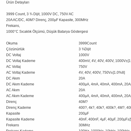
Ürün Detayları
3999 Count, 3 ¾ Dijit, 1000V DC, 750V AC
20A AC/DC, 40M? Direnç, 200µF Kapasite, 300MHz
Frek
1000°C Sıcaklık Ölçümü, Düşük Batarya Göstergesi
Okuma
3999Count
Çözünürlük
3 ¾Dijit
DC Voltaj
1000V
DC Voltaj Kademe
400mV, 4V, 40V, 400V, 1000V±[
AC Voltaj
750V
AC Voltaj Kademe
4V, 40V, 400V, 750V±[1.0%8]
DC Akım
20A
DC Akım Kademe
400µA, 4mA, 40mA, 400mA, 20A
AC Akım
20A
AC Akım Kademe
400µA, 4mA, 40mA, 400mA, 20A
Direnç
40M?
Direnç Kademe
400?, 4k?, 40k?, 400k?, 4M?, 4
Kapasite
200µF
Kapasite Kademe
40nF, 400nF, 4µF, 40µF, 200µF±
Frekans
30MHz
Frekans Kademe
100Hz, 1000Hz, 10kHz, 100kHz