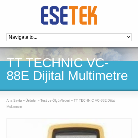
TT TECHNIC VC-
88E Dijital Multimetre
Ana Sayfa
»
Ürünler
»
Test ve Ölçü Aletleri
»
TT TECHNIC VC-88E Dijital
Multimetre