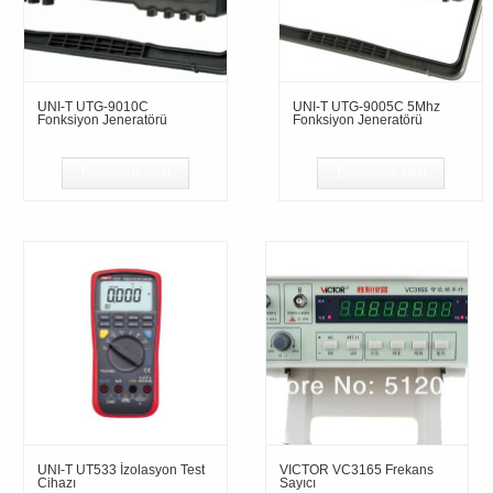
UNI-T UTG-9010C
UNI-T UTG-9005C 5Mhz
Fonksiyon Jeneratörü
Fonksiyon Jeneratörü
Devamını oku
Devamını oku
UNI-T UT533 İzolasyon Test
VICTOR VC3165 Frekans
Cihazı
Sayıcı