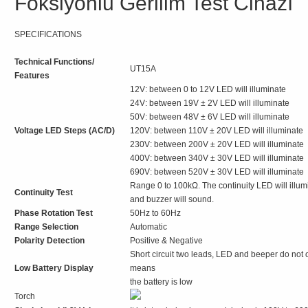
Foksiyonlu Gerilim Test Cihazı
SPECIFICATIONS
Technical Functions/
UT15A
Features
12V: between 0 to 12V LED will illuminate
24V: between 19V ± 2V LED will illuminate
50V: between 48V ± 6V LED will illuminate
Voltage LED Steps (AC/D)
120V: between 110V ± 20V LED will illuminate
230V: between 200V ± 20V LED will illuminate
400V: between 340V ± 30V LED will illuminate
690V: between 520V ± 30V LED will illuminate
Range 0 to 100kΩ. The continuity LED will illum
Continuity Test
and buzzer will sound.
Phase Rotation Test
50Hz to 60Hz
Range Selection
Automatic
Polarity Detection
Positive & Negative
Short circuit two leads, LED and beeper do not 
Low Battery Display
means
the battery is low
Torch