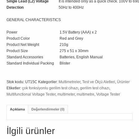
Single Lead (L2) Voltage
It is intended only as a quick check. 100V to 69
Detection
50Hz to 400Hz
GENERAL CHARACTERISTICS
Power
1.5V Battery (AAA) x 2
Product Color
Red and Grey
Product Net Weight
210g
Product Size
275 x 51 x 30mm
Standard Accessories
Batteries, English Manual
Standard Individual Packing
Blister
Stok kodu:
UT15C
Kategoriler:
Multimetreler
,
Test ve Ölçü Aletleri
,
Ürünler
Etiketler:
çok fonksiyonlu gerilim test cihazı
,
gerilim test cihazı
,
Multifunctional Voltage Tester
,
multimeter
,
multimetre
,
Voltage Tester
Açıklama
Değerlendirmeler (0)
İlgili ürünler