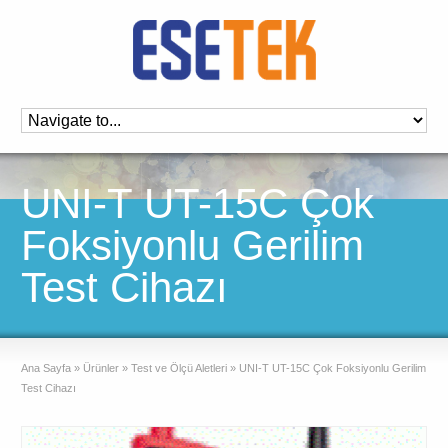
UNI-T UT-15C Çok
Foksiyonlu Gerilim
Test Cihazı
Ana Sayfa
»
Ürünler
»
Test ve Ölçü Aletleri
»
UNI-T UT-15C Çok Foksiyonlu Gerilim
Test Cihazı