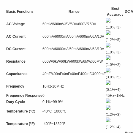
Best
Basic Functions
Range
DC V
Accuracy
AC Voltage
60mV/600mV/6V/60V/600V/750V
(1.0%+3)
AC Current
600mA/6000mA/60mA/600mA/6A/10A
(1.2%+5)
DC Current
600mA/6000mA/60mA/600mA/6A/10A
(1.0%+3)
Resistance
600W/6kW/60kW/600kW/6MW/60MW
(1.0%+2)
Capacitance
40nF/400nF/4mF/40mF400mF/4000mF
(3.0%+5)
Frequency
10Hz-10MHz
(0.1%+4)
Frequency Response
0
45Hz~1kHz
Duty Cycle
0.1%~99.9%
Temperature (°C)
-40°C~1000°C
(1.2%+3)
Temperature (°F)
-40°F~1832°F
(1.2%+4)
Auto