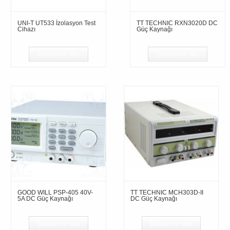
UNI-T UT533 İzolasyon Test
TT TECHNIC RXN3020D DC
Cihazı
Güç Kaynağı
Devamını oku
Devamını oku
GOOD WILL PSP-405 40V-
TT TECHNIC MCH303D-II
5A DC Güç Kaynağı
DC Güç Kaynağı
Devamını oku
Devamını oku