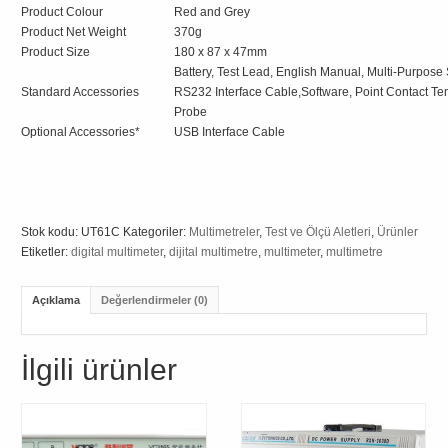
Product Colour
Red and Grey
Product Net Weight
370g
Product Size
180 x 87 x 47mm
Battery, Test Lead, English Manual, Multi-Purpose 
Standard Accessories
RS232 Interface Cable,Software, Point Contact T
Probe
Optional Accessories*
USB Interface Cable
Stok kodu:
UT61C
Kategoriler:
Multimetreler
,
Test ve Ölçü Aletleri
,
Ürünler
Etiketler:
digital multimeter
,
dijital multimetre
,
multimeter
,
multimetre
Açıklama
Değerlendirmeler (0)
İlgili ürünler