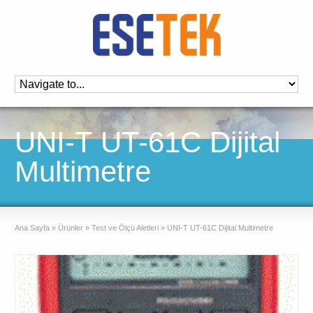
UNI-T UT-61C Dijital
Multimetre
Ana Sayfa
»
Ürünler
»
Test ve Ölçü Aletleri
»
UNI-T UT-61C Dijital Multimetre