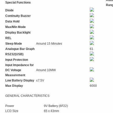
Special Functions
Rang
Diode
Continuity Buzzer
Data Hold
Max/Min Mode
Display Backlight
REL
Sleep Mode
Around 15 Minutes
Analogue Bar Graph
61
RS232(USB)
Input Protection
Input Impedance for
DC Voltage
Around 10MW
Measurement
Low Battery Display
≤7.5V
Max Display
6000
GENERAL CHARACTERISTICS
Power
9V Battery (6F22)
LCD Size
65 x 43mm