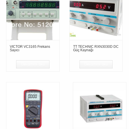
VICTOR VC3165 Frekans
TT TECHNIC RXN3030D DC
Sayıcı
Güç Kaynağı
Devamını oku
Devamını oku