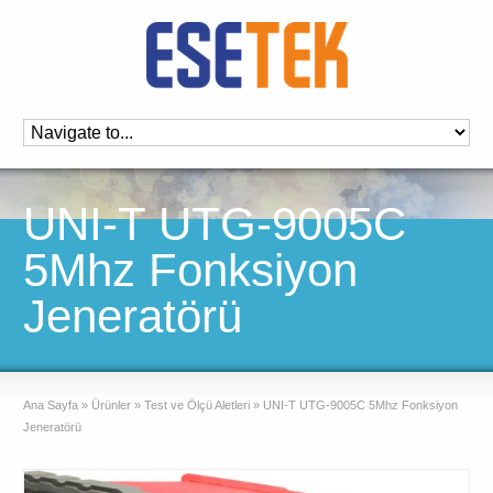
UNI-T UTG-9005C
5Mhz Fonksiyon
Jeneratörü
Ana Sayfa
»
Ürünler
»
Test ve Ölçü Aletleri
»
UNI-T UTG-9005C 5Mhz Fonksiyon
Jeneratörü