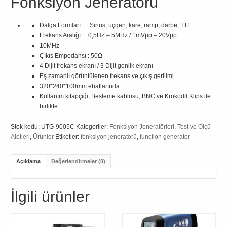
Fonksiyon Jeneratörü
Dalga Formları : Sinüs, üçgen, kare, ramp, darbe, TTL
Frekans Aralığı : 0,5HZ – 5MHz / 1mVpp – 20Vpp
10MHz
Çıkış Empedansı : 50Ω
4 Dijit frekans ekranı / 3 Dijit genlik ekranı
Eş zamanlı görüntülenen frekans ve çıkış gerilimi
320*240*100mm ebatlarında
Kullanım kitapçığı, Besleme kablosu, BNC ve Krokodil Klips ile
birlikte
Stok kodu:
UTG-9005C
Kategoriler:
Fonksiyon Jeneratörleri
,
Test ve Ölçü
Aletleri
,
Ürünler
Etiketler:
fonksiyon jeneratörü
,
function generator
Açıklama
Değerlendirmeler (0)
İlgili ürünler