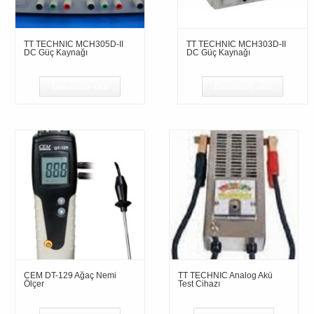
TT TECHNIC MCH305D-II
TT TECHNIC MCH303D-II
DC Güç Kaynağı
DC Güç Kaynağı
Devamını oku
Devamını oku
CEM DT-129 Ağaç Nemi
TT TECHNIC Analog Akü
Ölçer
Test Cihazı