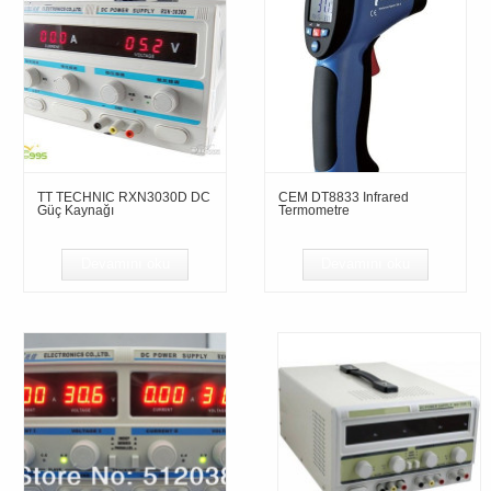
TT TECHNIC RXN3030D DC
CEM DT8833 Infrared
Güç Kaynağı
Termometre
Devamını oku
Devamını oku