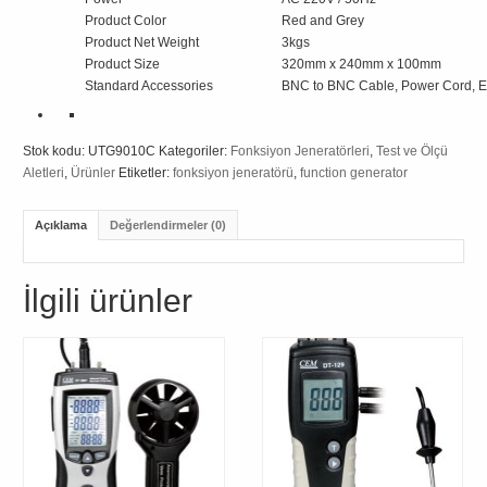
Product Color
Red and Grey
Product Net Weight
3kgs
Product Size
320mm x 240mm x 100mm
Standard Accessories
BNC to BNC Cable, Power Cord, E
Stok kodu:
UTG9010C
Kategoriler:
Fonksiyon Jeneratörleri
,
Test ve Ölçü
Aletleri
,
Ürünler
Etiketler:
fonksiyon jeneratörü
,
function generator
Açıklama
Değerlendirmeler (0)
İlgili ürünler