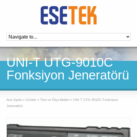
UNI-T UTG-9010C
Fonksiyon Jeneratörü
Ana Sayfa
»
Ürünler
»
Test ve Ölçü Aletleri
»
UNI-T UTG-9010C Fonksiyon
Jeneratörü