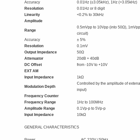
Accuracy
0.01Hz (≤3.05kHz), 1Hz (>3.05kHz)
Resolution
0.01Hz or 8 digit
Linearity
<0.2% to 30kHz
Amplitude
0.5mVpp to 10Vpp (into 50Ω), 1mVpp
Range
circuit)
Accuracy
± 5%
Resolution
0.1mV
Output Impedance
50Ω
Attenuator
20dB + 40dB
DC Offset
from -10V to +10V
EXT AM
Input Impedance
1kΩ
Controlled by the amplitude of exten
Modulation Depth
input)
Frequency Counter
Frequency Range
1Hz to 100MHz
Amplitude Range
0.1Vp-p to 5Vp-p
Input Impedance
10kΩ
GENERAL CHARACTERISTICS
Power
AC 220V / 50Hz