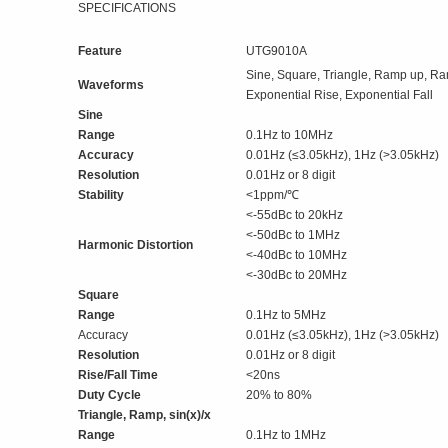
SPECIFICATIONS
Feature
UTG9010A
Sine, Square, Triangle, Ramp up, R
Waveforms
Exponential Rise, Exponential Fall
Sine
Range
0.1Hz to 10MHz
Accuracy
0.01Hz (≤3.05kHz), 1Hz (>3.05kHz)
Resolution
0.01Hz or 8 digit
Stability
<1ppm/℃
<-55dBc to 20kHz
<-50dBc to 1MHz
Harmonic Distortion
<-40dBc to 10MHz
<-30dBc to 20MHz
Square
Range
0.1Hz to 5MHz
Accuracy
0.01Hz (≤3.05kHz), 1Hz (>3.05kHz)
Resolution
0.01Hz or 8 digit
Rise/Fall Time
<20ns
Duty Cycle
20% to 80%
Triangle, Ramp, sin(x)/x
Range
0.1Hz to 1MHz