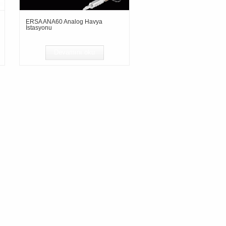
ERSA ANA60 Analog Havya
İstasyonu
Devamını oku