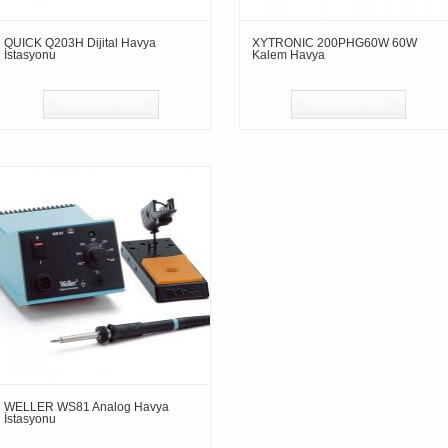
QUICK Q203H Dijital Havya
XYTRONIC 200PHG60W 60W
İstasyonu
Kalem Havya
Devamını oku
Devamını oku
WELLER WS81 Analog Havya
İstasyonu