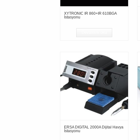
XYTRONIC IR 860+IR 610BGA
İstasyonu
Devamını oku
ERSA DIGITAL 2000A Dijital Havya
İstasyonu