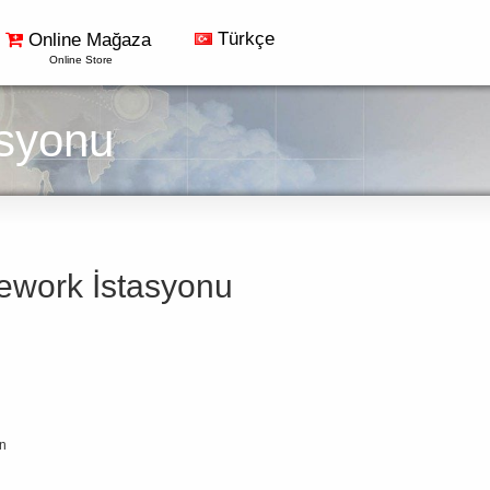
Türkçe
Online Mağaza
Online Store
syonu
work İstasyonu
on