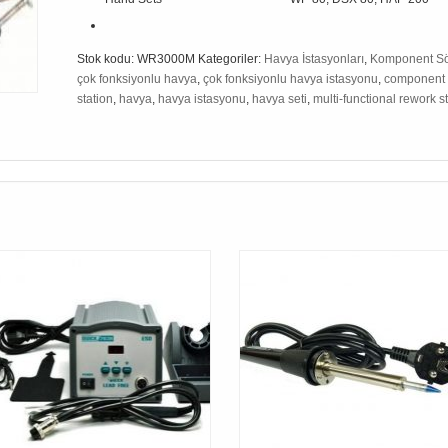
Stok kodu:
WR3000M
Kategoriler:
Havya İstasyonları
,
Komponent Sö
çok fonksiyonlu havya
,
çok fonksiyonlu havya istasyonu
,
component r
station
,
havya
,
havya istasyonu
,
havya seti
,
multi-functional rework s