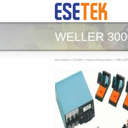
WELLER 3000
Ana Sayfa
»
Ürünler
»
Havya İstasyonları
»
WELLER 