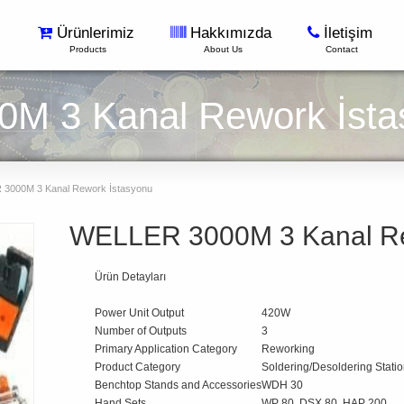
Ürünlerimiz
Hakkımızda
İletişim
Products
About Us
Contact
M 3 Kanal Rework İsta
3000M 3 Kanal Rework İstasyonu
WELLER 3000M 3 Kanal Re
Ürün Detayları
Power Unit Output
420W
Number of Outputs
3
Primary Application Category
Reworking
Product Category
Soldering/Desoldering Stati
Benchtop Stands and Accessories
WDH 30
Hand Sets
WP 80, DSX 80, HAP 200