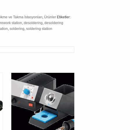
kme ve Takma İstasyonları
,
Ürünler
Etiketler:
ework station
,
desoldering
,
desoldering
tation
,
soldering
,
soldering station