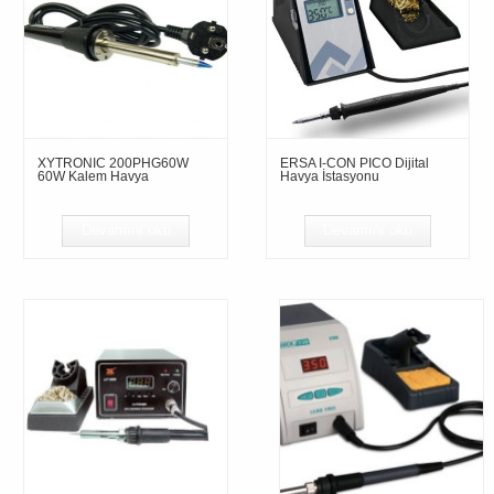
XYTRONIC 200PHG60W
ERSA I-CON PICO Dijital
60W Kalem Havya
Havya İstasyonu
Devamını oku
Devamını oku