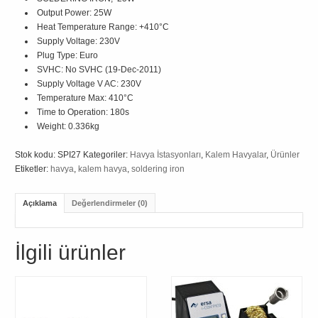
Output Power:
25W
Heat Temperature Range:
+410°C
Supply Voltage:
230V
Plug Type:
Euro
SVHC:
No SVHC (19-Dec-2011)
Supply Voltage V AC:
230V
Temperature Max:
410°C
Time to Operation:
180s
Weight:
0.336kg
Stok kodu:
SPI27
Kategoriler:
Havya İstasyonları
,
Kalem Havyalar
,
Ürünler
Etiketler:
havya
,
kalem havya
,
soldering iron
Açıklama
Değerlendirmeler (0)
İlgili ürünler