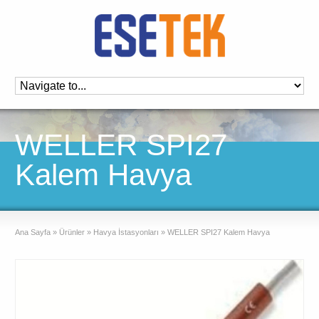
WELLER SPI27
Kalem Havya
Ana Sayfa
»
Ürünler
»
Havya İstasyonları
»
WELLER SPI27 Kalem Havya