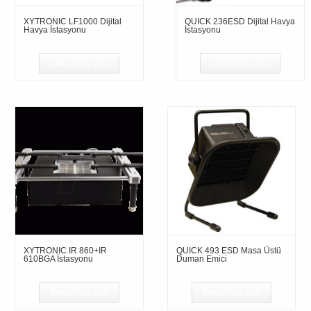
XYTRONIC LF1000 Dijital
QUICK 236ESD Dijital Havya
Havya İstasyonu
İstasyonu
Devamını oku
Devamını oku
XYTRONIC IR 860+IR
QUICK 493 ESD Masa Üstü
610BGA İstasyonu
Duman Emici
Devamını oku
Devamını oku