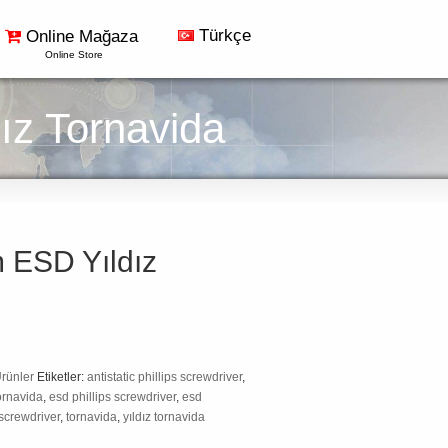
Türkçe
Online Mağaza
Online Store
z Tornavida
ESD Yıldız
rünler
Etiketler:
antistatic phillips screwdriver
,
tornavida
,
esd phillips screwdriver
,
esd
screwdriver
,
tornavida
,
yıldız tornavida