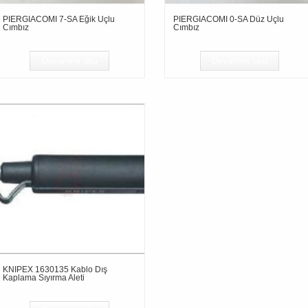
PIERGIACOMI 7-SA Eğik Uçlu
PIERGIACOMI 0-SA Düz Uçlu
Cımbız
Cımbız
Devamını oku
Devamını oku
KNIPEX 1630135 Kablo Dış
Kaplama Sıyırma Aleti