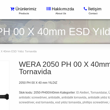
Ürünlerimiz
Hakkımızda
İletişim
Products
About Us
Contact
H 00 X 40mm ESD Yıldı
X 40mm ESD Yıldız Tornavida
WERA 2050 PH 00 X 40mm 
Tornavida
2050 PH 00 X 40 mm YILDIZ
Stok kodu:
2050-PH00X40mm
Kategoriler:
El Aletleri
,
Tornavidalar
,
Ü
antistatic screwdriver
,
antistatik
,
antistatik tornavida
,
antistatik yıldız 
screwdriver
,
esd tornavida
,
esd yıldız tornavida
,
phillips screwdriver
,