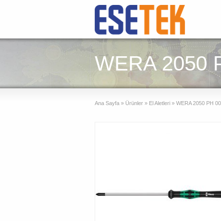
WERA 2050 P
Ana Sayfa
»
Ürünler
»
El Aletleri
»
WERA 2050 PH 00 