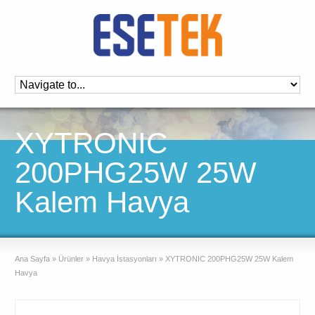
XYTRONIC
200PHG25W 25W
Kalem Havya
Ana Sayfa
»
Ürünler
»
Havya İstasyonları
»
XYTRONIC 200PHG25W 25W Kalem
Havya