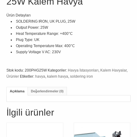
25W Kalem Havya
Ürün Detayları
SOLDERING IRON, UK PLUG, 25W
Output Power:
25W
Heat Temperature Range:
+400°C
Plug Type:
UK
Operating Temperature Max:
400°C
Supply Voltage V AC:
230V
Stok kodu:
200PHG25W
Kategoriler:
Havya İstasyonları
,
Kalem Havyalar
,
Ürünler
Etiketler:
havya
,
kalem havya
,
soldering iron
Açıklama
Değerlendirmeler (0)
İlgili ürünler