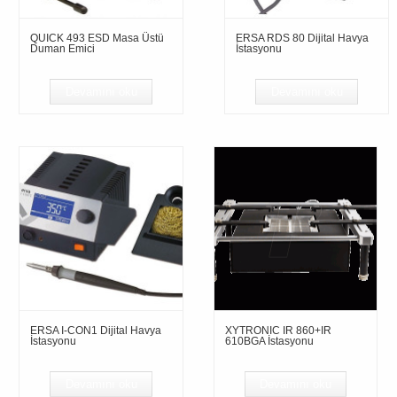
QUICK 493 ESD Masa Üstü
ERSA RDS 80 Dijital Havya
Duman Emici
İstasyonu
Devamını oku
Devamını oku
ERSA I-CON1 Dijital Havya
XYTRONIC IR 860+IR
İstasyonu
610BGA İstasyonu
Devamını oku
Devamını oku