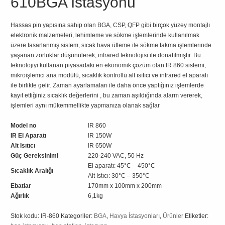
610BGA İstasyonu
Hassas pin yapısına sahip olan BGA, CSP, QFP gibi birçok yüzey montajlı
elektronik malzemeleri, lehimleme ve sökme işlemlerinde kullanılmak
üzere tasarlanmış sistem, sıcak hava üfleme ile sökme takma işlemlerinde
yaşanan zorluklar düşünülerek, infrared teknolojisi ile donatılmıştır. Bu
teknolojiyi kullanan piyasadaki en ekonomik çözüm olan IR 860 sistemi,
mikroişlemci ana modülü, sıcaklık kontrollü alt ısıtıcı ve infrared el aparatı
ile birlikte gelir. Zaman ayarlamaları ile daha önce yaptığınız işlemlerde
kayıt ettiğiniz sıcaklık değerlerini , bu zaman aşıldığında alarm vererek,
işlemleri aynı mükemmellikte yapmanıza olanak sağlar
Model no
IR 860
IR El Aparatı
IR 150W
Alt Isıtıcı
IR 650W
Güç Gereksinimi
220-240 VAC, 50 Hz
El aparatı: 45°C – 450°C
Sıcaklık Aralığı
Alt Istıcı: 30°C – 350°C
Ebatlar
170mm x 100mm x 200mm
Ağırlık
6,1kg
Stok kodu:
IR-860
Kategoriler:
BGA
,
Havya İstasyonları
,
Ürünler
Etiketler: