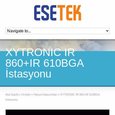
XYTRONIC IR
860+IR 610BGA
İstasyonu
Ana Sayfa
»
Ürünler
»
Havya İstasyonları
»
XYTRONIC IR 860+IR 610BGA
İstasyonu