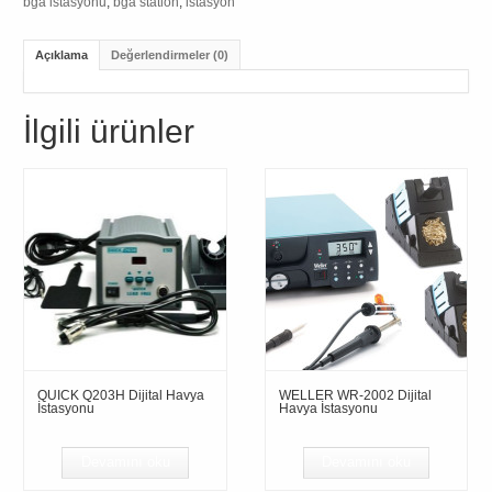
bga istasyonu
,
bga station
,
istasyon
Açıklama
Değerlendirmeler (0)
İlgili ürünler
QUICK Q203H Dijital Havya
WELLER WR-2002 Dijital
İstasyonu
Havya İstasyonu
Devamını oku
Devamını oku