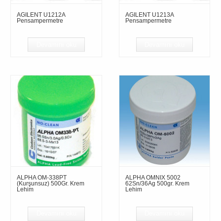
AGILENT U1212A
AGILENT U1213A
Pensampermetre
Pensampermetre
Devamını oku
Devamını oku
ALPHA OM-338PT
ALPHA OMNIX 5002
(Kurşunsuz) 500Gr. Krem
62Sn/36Ag 500gr. Krem
Lehim
Lehim
Devamını oku
Devamını oku