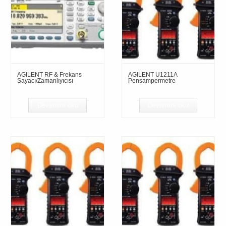
AGILENT RF & Frekans
AGILENT U1211A
Sayacı/Zamanlıyıcısı
Pensampermetre
Devamını oku
Devamını oku