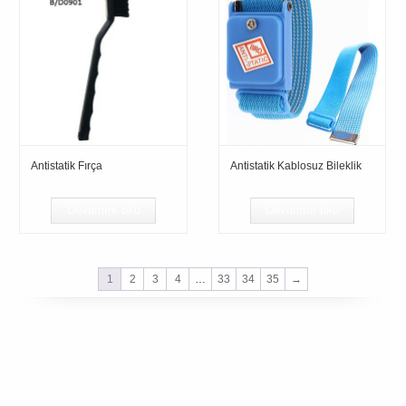
Antistatik Fırça
Antistatik Kablosuz Bileklik
Devamını oku
Devamını oku
1
2
3
4
…
33
34
35
→