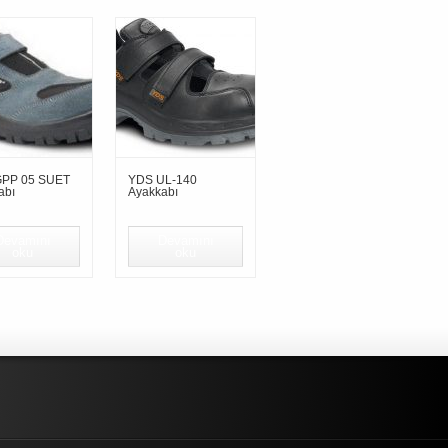
PP 05 SUET
YDS UL-140
abı
Ayakkabı
Devamını
Devamını
oku
oku