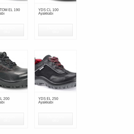
TOM EL 190
YDS CL 100
abı
Ayakkabı
Devamını
Devamını
oku
oku
L 200
YDS EL 250
abı
Ayakkabı
Devamını
Devamını
oku
oku