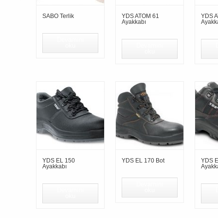
SABO Terlik
YDS ATOM 61
YDS A
Ayakkabı
Ayakk
Devamını
oku
Devamını
oku
YDS EL 150
YDS EL 170 Bot
YDS E
Ayakkabı
Ayakk
Devamını
Devamını
oku
oku