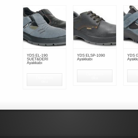
YDS EL-190
YDS ELSP-1090
YDS G
SUET&DERİ
Ayakkabı
Ayakk
Ayakkabı
Devamını
Devamını
oku
oku