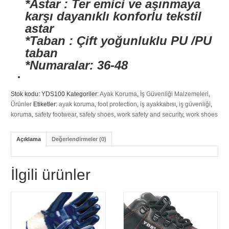
*Astar : Ter emici ve aşınmaya
karşı dayanıklı konforlu tekstil
astar
*Taban : Çift yoğunluklu PU /PU
taban
*Numaralar: 36-48
Stok kodu:
YDS100
Kategoriler:
Ayak Koruma
,
İş Güvenliği Malzemeleri
,
Ürünler
Etiketler:
ayak koruma
,
foot protection
,
iş ayakkabısı
,
iş güvenliği
,
koruma
,
safety footwear
,
safety shoes
,
work safety and security
,
work shoes
Açıklama
Değerlendirmeler (0)
İlgili ürünler