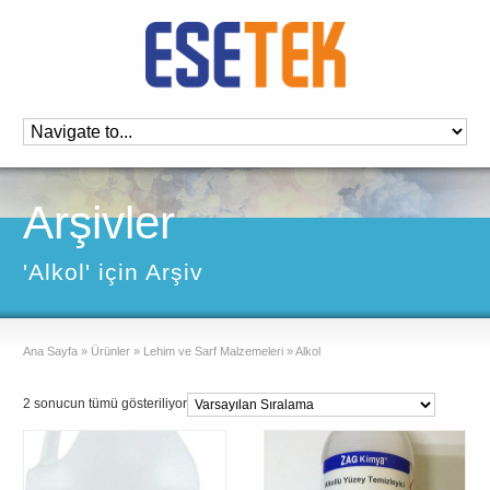
Arşivler
'Alkol' için Arşiv
Ana Sayfa
»
Ürünler
»
Lehim ve Sarf Malzemeleri
»
Alkol
2 sonucun tümü gösteriliyor