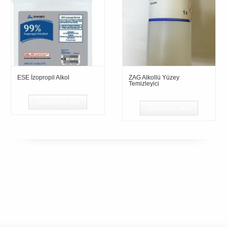
ESE İzopropil Alkol
ZAG Alkollü Yüzey
Temizleyici
Devamını oku
Devamını oku