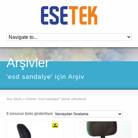
Arşivler
'esd sandalye' için Arşiv
Ana Sayfa
»
Ürünler “esd sandalye” olarak etiketlendi
8 sonucun tümü gösteriliyor