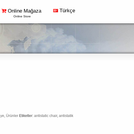
Türkçe
Online Mağaza
Online Store
lye
,
Ürünler
Etiketler:
antistatic chair
,
antistatik