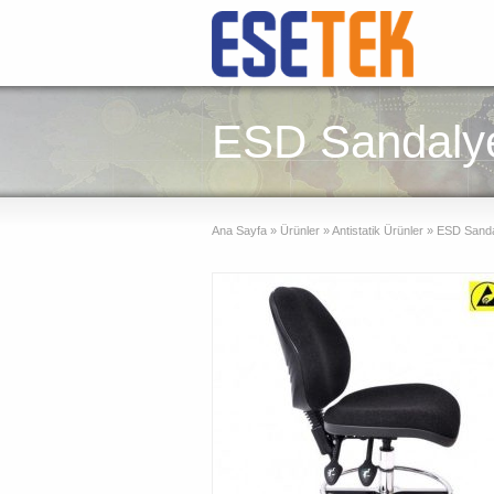
ESD Sandaly
Ana Sayfa
»
Ürünler
»
Antistatik Ürünler
»
ESD Sanda