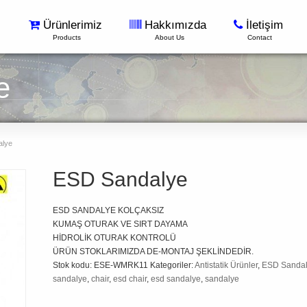
Ürünlerimiz
Hakkımızda
İletişim
Products
About Us
Contact
e
lye
ESD Sandalye
ESD SANDALYE KOLÇAKSIZ
KUMAŞ OTURAK VE SIRT DAYAMA
HİDROLİK OTURAK KONTROLÜ
ÜRÜN STOKLARIMIZDA DE-MONTAJ ŞEKLİNDEDİR.
Stok kodu:
ESE-WMRK11
Kategoriler:
Antistatik Ürünler
,
ESD Sanda
sandalye
,
chair
,
esd chair
,
esd sandalye
,
sandalye