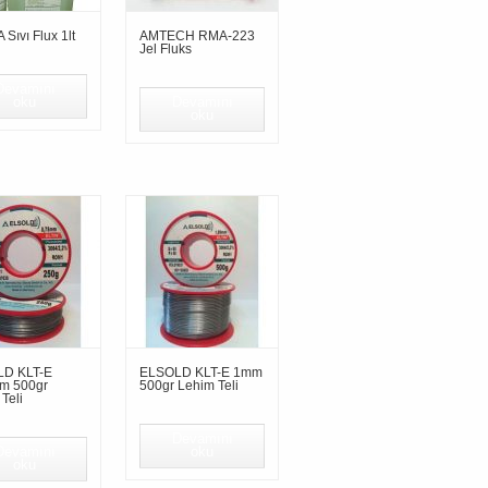
Sıvı Flux 1lt
AMTECH RMA-223
Jel Fluks
Devamını
oku
Devamını
oku
D KLT-E
ELSOLD KLT-E 1mm
m 500gr
500gr Lehim Teli
Teli
Devamını
Devamını
oku
oku