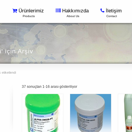
Ürünlerimiz
Hakkımızda
İletişim
Products
About Us
Contact
' için Arşiv
 etiketlendi
37 sonuçtan 1-16 arası gösteriliyor