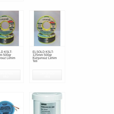
D KSLT-
ELSOLD KSLT-
m 500gr
125mm 500gr
nsuz Lehim
Kurşunsuz Lehim
Teli
Devamını
Devamını
oku
oku