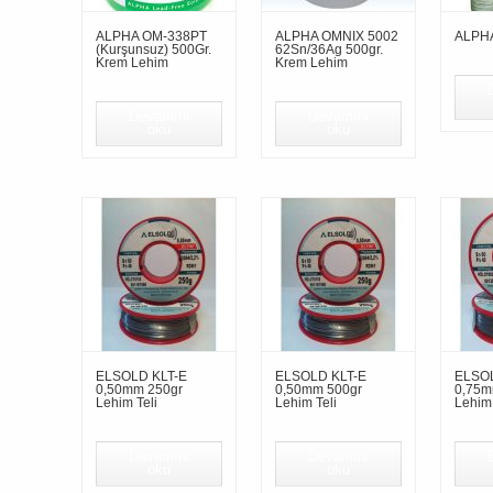
ALPHA OM-338PT
ALPHA OMNIX 5002
ALPHA 
(Kurşunsuz) 500Gr.
62Sn/36Ag 500gr.
Krem Lehim
Krem Lehim
Devamını
Devamını
oku
oku
ELSOLD KLT-E
ELSOLD KLT-E
ELSOL
0,50mm 250gr
0,50mm 500gr
0,75m
Lehim Teli
Lehim Teli
Lehim 
Devamını
Devamını
oku
oku