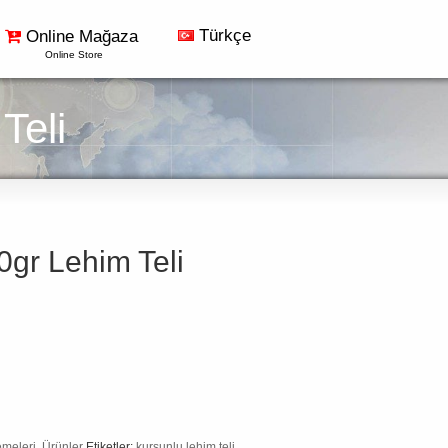
Türkçe
Online Mağaza
Online Store
Teli
r Lehim Teli
emeleri
,
Ürünler
Etiketler:
kurşunlu lehim teli
,