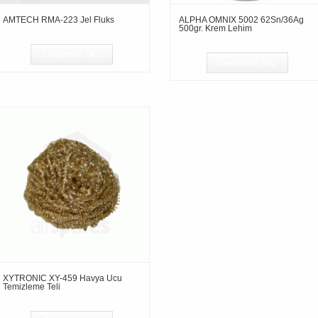
AMTECH RMA-223 Jel Fluks
ALPHA OMNIX 5002 62Sn/36Ag
500gr. Krem Lehim
Devamını oku
Devamını oku
XYTRONIC XY-459 Havya Ucu
Temizleme Teli