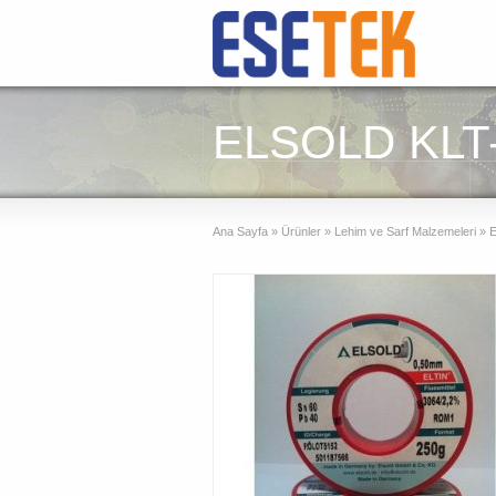
ELSOLD KLT-
Ana Sayfa
»
Ürünler
»
Lehim ve Sarf Malzemeleri
»
E