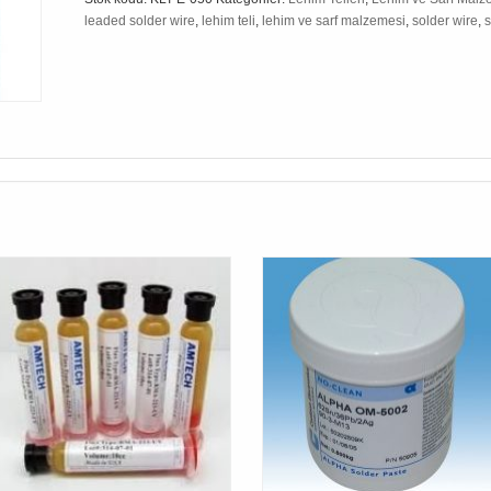
leaded solder wire
,
lehim teli
,
lehim ve sarf malzemesi
,
solder wire
,
s