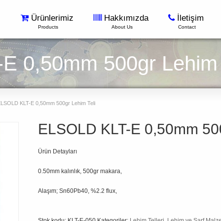
Ürünlerimiz
Hakkımızda
İletişim
Products
About Us
Contact
E 0,50mm 500gr Lehim 
LSOLD KLT-E 0,50mm 500gr Lehim Teli
ELSOLD KLT-E 0,50mm 500g
Ürün Detayları
0.50mm kalınlık, 500gr makara,
Alaşım; Sn60Pb40, %2.2 flux,
Stok kodu:
KLT-E-050
Kategoriler:
Lehim Telleri
,
Lehim ve Sarf Malz