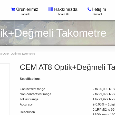
Ürünlerimiz
Hakkımızda
İletişim
Products
About Us
Contact
ik+Değmeli Takometre
 Optik+Değmeli Takometre
CEM AT8 Optik+Değmeli T
Specifications:
Contact test range
2 to 20,000 RP
Non-contact test range
2 to 99,999 RP
Tot test range
1 to 99,999 RP
Accuracy
±(0.05% + 1digi
0.1RPM(2 to 9
Resolution
1RPM (over 10