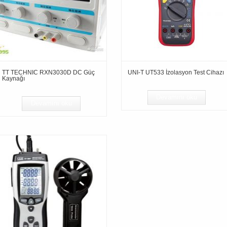
TT TECHNIC RXN3030D DC Güç
UNI-T UT533 İzolasyon Test Cihazı
Kaynağı
Devamını oku
Devamını oku