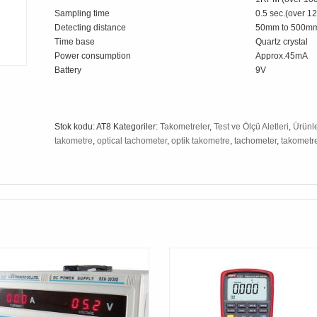
Sampling time
0.5 sec.(over 
Detecting distance
50mm to 500m
Time base
Quartz crystal
Power consumption
Approx.45mA
Battery
9V
Stok kodu:
AT8
Kategoriler:
Takometreler
,
Test ve Ölçü Aletleri
,
Ürünl
takometre
,
optical tachometer
,
optik takometre
,
tachometer
,
takometr