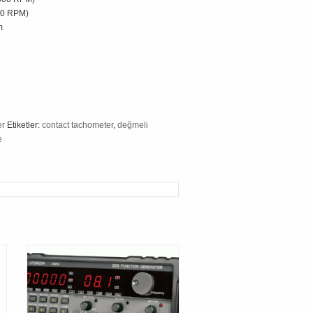
120 RPM)
m
er
Etiketler:
contact tachometer
,
değmeli
e