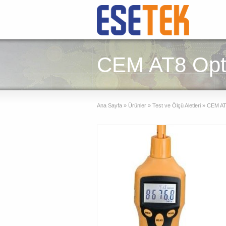
CEM AT8 Opt
Ana Sayfa
»
Ürünler
»
Test ve Ölçü Aletleri
»
CEM AT8