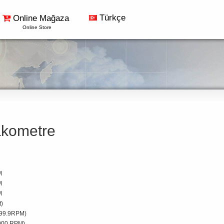
Türkçe
Online Mağaza
Online Store
akometre
M
M
M
t)
999.9RPM)
000 RPM)