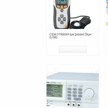
CEM DT8809A Işık Şiddeti Ölçer
(USB)
Devamını oku