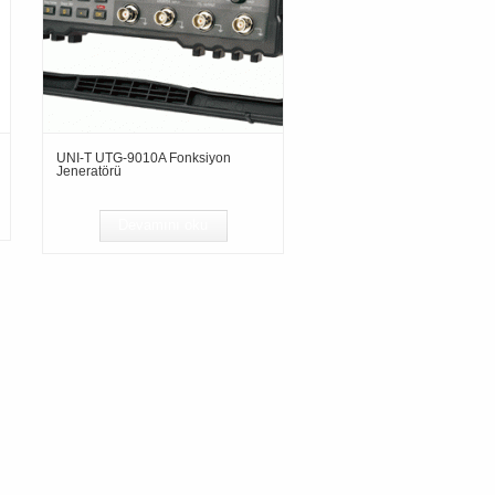
UNI-T UTG-9010A Fonksiyon
Jeneratörü
Devamını oku