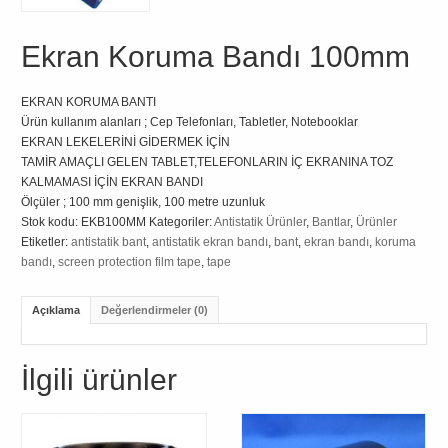
Ekran Koruma Bandı 100mm
EKRAN KORUMA BANTI
Ürün kullanım alanları ; Cep Telefonları, Tabletler, Notebooklar
EKRAN LEKELERİNİ GİDERMEK İÇİN
TAMİR AMAÇLI GELEN TABLET,TELEFONLARIN İÇ EKRANINA TOZ
KALMAMASI İÇİN EKRAN BANDI
Ölçüler ; 100 mm genişlik, 100 metre uzunluk
Stok kodu:
EKB100MM
Kategoriler:
Antistatik Ürünler
,
Bantlar
,
Ürünler
Etiketler:
antistatik bant
,
antistatik ekran bandı
,
bant
,
ekran bandı
,
koruma
bandı
,
screen protection film tape
,
tape
Açıklama
Değerlendirmeler (0)
İlgili ürünler