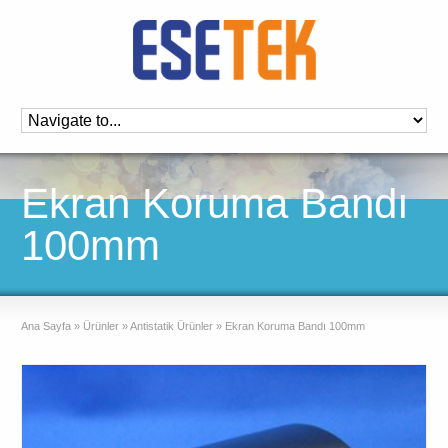
Ekran Koruma Bandı
100mm
Ana Sayfa
»
Ürünler
»
Antistatik Ürünler
»
Ekran Koruma Bandı 100mm