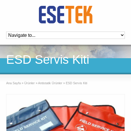
ESD Servis Kiti
Ana Sayfa
»
Ürünler
»
Antistatik Ürünler
»
ESD Servis Kiti