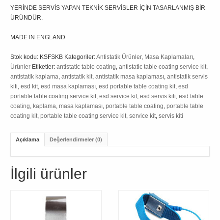
YERİNDE SERVİS YAPAN TEKNİK SERVİSLER İÇİN TASARLANMIŞ BİR
ÜRÜNDÜR.
MADE IN ENGLAND
Stok kodu:
KSFSKB
Kategoriler:
Antistatik Ürünler
,
Masa Kaplamaları
,
Ürünler
Etiketler:
antistatic table coating
,
antistatic table coating service kit
,
antistatik kaplama
,
antistatik kit
,
antistatik masa kaplaması
,
antistatik servis
kiti
,
esd kit
,
esd masa kaplaması
,
esd portable table coating kit
,
esd
portable table coating service kit
,
esd service kit
,
esd servis kiti
,
esd table
coating
,
kaplama
,
masa kaplaması
,
portable table coating
,
portable table
coating kit
,
portable table coating service kit
,
service kit
,
servis kiti
Açıklama
Değerlendirmeler (0)
İlgili ürünler