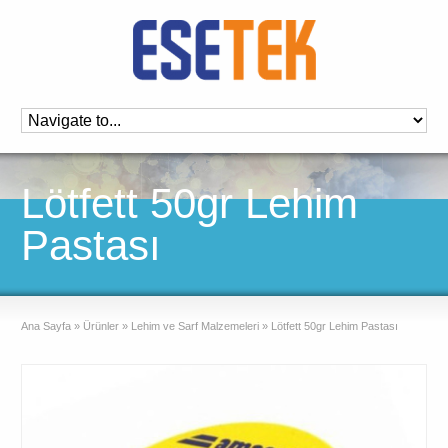
Lötfett 50gr Lehim
Pastası
Ana Sayfa
»
Ürünler
»
Lehim ve Sarf Malzemeleri
»
Lötfett 50gr Lehim Pastası