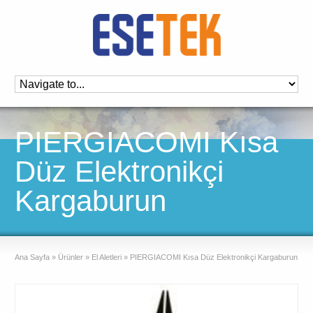
PIERGIACOMI Kısa
Düz Elektronikçi
Kargaburun
Ana Sayfa
»
Ürünler
»
El Aletleri
»
PIERGIACOMI Kısa Düz Elektronikçi Kargaburun