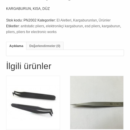
KARGABURUN, KISA, DÜZ
Stok kodu:
PN2002
Kategoriler:
El Aletleri
,
Kargaburunları
,
Ürünler
Etiketler:
antistatic pliers
,
elektronikçi kargaburun
,
esd pliers
,
kargaburun
,
pliers
,
pliers for electronic works
Açıklama
Değerlendirmeler (0)
İlgili ürünler