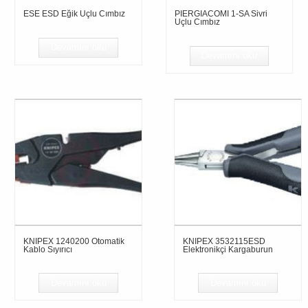
ESE ESD Eğik Uçlu Cımbız
PIERGIACOMI 1-SA Sivri
Uçlu Cımbız
Devamını oku
Devamını oku
KNIPEX 1240200 Otomatik
KNIPEX 3532115ESD
Kablo Sıyırıcı
Elektronikçi Kargaburun
Devamını oku
Devamını oku