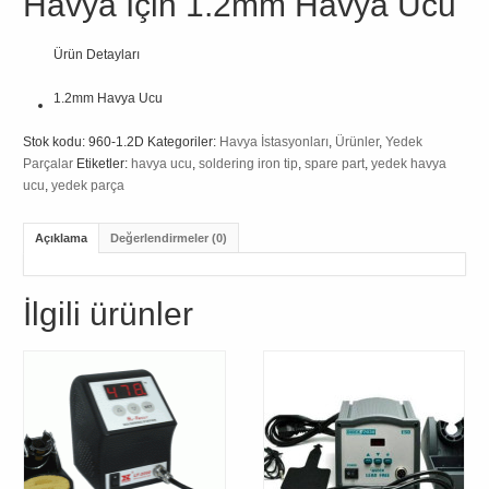
Havya İçin 1.2mm Havya Ucu
Ürün Detayları
1.2mm Havya Ucu
Stok kodu:
960-1.2D
Kategoriler:
Havya İstasyonları
,
Ürünler
,
Yedek
Parçalar
Etiketler:
havya ucu
,
soldering iron tip
,
spare part
,
yedek havya
ucu
,
yedek parça
Açıklama
Değerlendirmeler (0)
İlgili ürünler