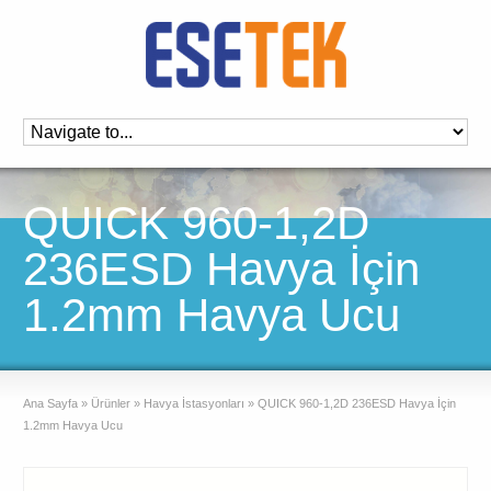
QUICK 960-1,2D
236ESD Havya İçin
1.2mm Havya Ucu
Ana Sayfa
»
Ürünler
»
Havya İstasyonları
»
QUICK 960-1,2D 236ESD Havya İçin
1.2mm Havya Ucu