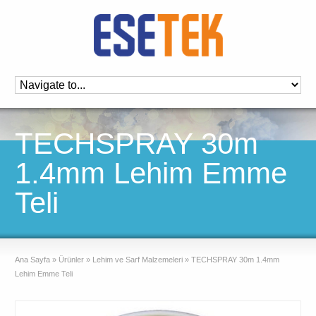
TECHSPRAY 30m
1.4mm Lehim Emme
Teli
Ana Sayfa
»
Ürünler
»
Lehim ve Sarf Malzemeleri
»
TECHSPRAY 30m 1.4mm
Lehim Emme Teli