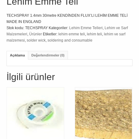
Lehim Emme Teli
TECHSPRAY 1.4mm 30metre KENDİNDEN FLUX’LI LEHİM EMME TELİ
MADE IN ENGLAND
Stok kodu:
TECHSPRAY
Kategoriler:
Lehim Emme Telleri
,
Lehim ve Sarf
Malzemeleri
,
Ürünler
Etiketler:
lehim emme teli
,
lehim teli
,
lehim ve sarf
malzemesi
,
solder wick
,
soldering and consumable
Açıklama
Değerlendirmeler (0)
İlgili ürünler