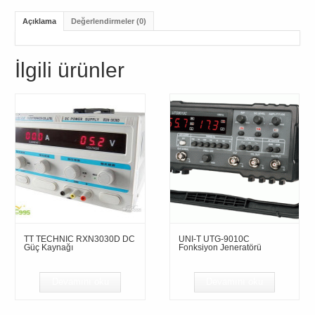
Açıklama
Değerlendirmeler (0)
İlgili ürünler
TT TECHNIC RXN3030D DC
UNI-T UTG-9010C
Güç Kaynağı
Fonksiyon Jeneratörü
Devamını oku
Devamını oku