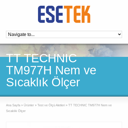
TT TECHNIC
TM977H Nem ve
Sıcaklık Ölçer
Ana Sayfa
»
Ürünler
»
Test ve Ölçü Aletleri
»
TT TECHNIC TM977H Nem ve
Sıcaklık Ölçer