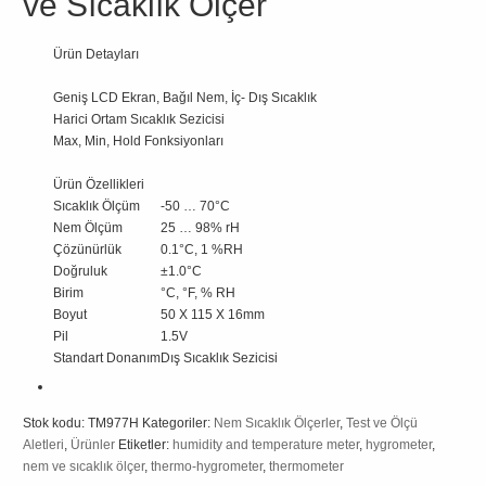
ve Sıcaklık Ölçer
Ürün Detayları
Geniş LCD Ekran, Bağıl Nem, İç- Dış Sıcaklık
Harici Ortam Sıcaklık Sezicisi
Max, Min, Hold Fonksiyonları
Ürün Özellikleri
Sıcaklık Ölçüm
-50 … 70°C
Nem Ölçüm
25 … 98% rH
Çözünürlük
0.1°C, 1 %RH
Doğruluk
±1.0°C
Birim
°C, °F, % RH
Boyut
50 X 115 X 16mm
Pil
1.5V
Standart Donanım
Dış Sıcaklık Sezicisi
Stok kodu:
TM977H
Kategoriler:
Nem Sıcaklık Ölçerler
,
Test ve Ölçü
Aletleri
,
Ürünler
Etiketler:
humidity and temperature meter
,
hygrometer
,
nem ve sıcaklık ölçer
,
thermo-hygrometer
,
thermometer