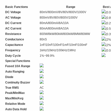
Basic Functions
Range
Best
DC Voltage
80mV/800mV/8V/80V/800V/1000V
(0.
AC Voltage
800mV/8V/80V/800V/1000V
(0.
DC Current
80mA/800mA/8A/10A
(0.
AC Current
80mA/800mA/8A/10A
(0.
Resistance
800W/8kW/80kW/800kW/8MW/80MW
(0.
Conductance
80nS
(2%
Capacitance
1nF/10nF/100nF/1mF/10mF/100mF
(2%
Frequency
1kHz/10kHz/100kHz/1MHz
(0.
Duty Cycle
1%~99.9%
Special Functions
Fused 10A Range
Auto Ranging
Diode
Continuity Buzzer
True RMS
AC
Peak/Min/Max
Max/Min/Avg
Relative Mode
Auto Data Hold