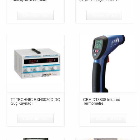
Fonksiyon Jeneratörü
Çevresel Ölçüm Cihazı
Devamını oku
Devamını oku
TT TECHNIC RXN3020D DC
CEM DT8838 Infrared
Güç Kaynağı
Termometre
Devamını oku
Devamını oku