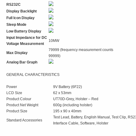
RS232C
Display Backlight
Full Icon Display
Sleep Mode
Low Battery Display
Input Impedance for DC
10MW
Voltage Measurement
79999 (frequency measurement counts
Max Display
99999)
Analog Bar Graph
GENERAL CHARACTERISTICS
Power
9V Battery (6F22)
LCD Size
62 x 53mm
Product Colour
UT70D-Grey, Holster – Red
Product Net Weight
600g (including holster)
Product Size
195 x 90 x 40mm
Test Lead, Battery, English Manual, Test Clip, RS
Standard Accessories
Interface Cable, Software, Holster