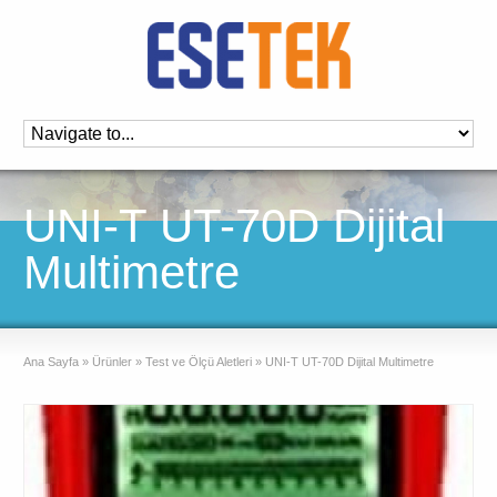
UNI-T UT-70D Dijital
Multimetre
Ana Sayfa
»
Ürünler
»
Test ve Ölçü Aletleri
»
UNI-T UT-70D Dijital Multimetre