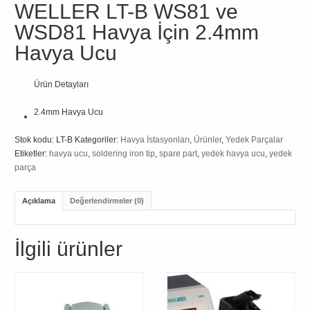
WELLER LT-B WS81 ve
WSD81 Havya İçin 2.4mm
Havya Ucu
Ürün Detayları
2.4mm Havya Ucu
Stok kodu:
LT-B
Kategoriler:
Havya İstasyonları
,
Ürünler
,
Yedek Parçalar
Etiketler:
havya ucu
,
soldering iron tip
,
spare part
,
yedek havya ucu
,
yedek
parça
Açıklama
Değerlendirmeler (0)
İlgili ürünler