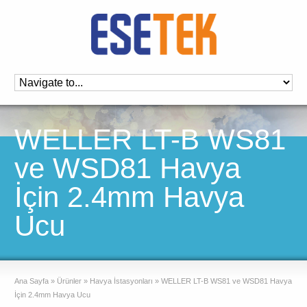
WELLER LT-B WS81
ve WSD81 Havya
İçin 2.4mm Havya
Ucu
Ana Sayfa
»
Ürünler
»
Havya İstasyonları
»
WELLER LT-B WS81 ve WSD81 Havya
İçin 2.4mm Havya Ucu