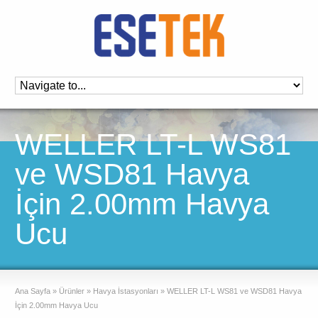
WELLER LT-L WS81
ve WSD81 Havya
İçin 2.00mm Havya
Ucu
Ana Sayfa
»
Ürünler
»
Havya İstasyonları
»
WELLER LT-L WS81 ve WSD81 Havya
İçin 2.00mm Havya Ucu