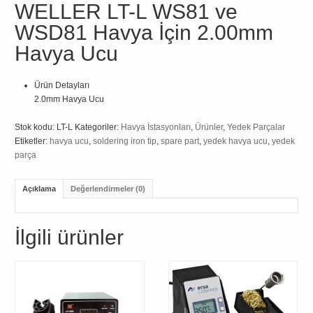
WELLER LT-L WS81 ve
WSD81 Havya İçin 2.00mm
Havya Ucu
Ürün Detayları
2.0mm Havya Ucu
Stok kodu:
LT-L
Kategoriler:
Havya İstasyonları
,
Ürünler
,
Yedek Parçalar
Etiketler:
havya ucu
,
soldering iron tip
,
spare part
,
yedek havya ucu
,
yedek
parça
Açıklama
Değerlendirmeler (0)
İlgili ürünler