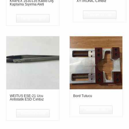
KNIPEX 1630135 Kablo Dış
XYTRONIC Cımbız
Kaplama Sıyırma Aleti
Devamını oku
Devamını oku
WEITUS ESE-21 Ucu
Bord Tutucu
Antistatik ESD Cımbız
Devamını oku
Devamını oku