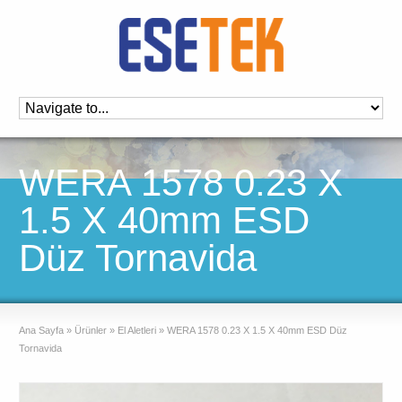
WERA 1578 0.23 X
1.5 X 40mm ESD
Düz Tornavida
Ana Sayfa
»
Ürünler
»
El Aletleri
»
WERA 1578 0.23 X 1.5 X 40mm ESD Düz
Tornavida