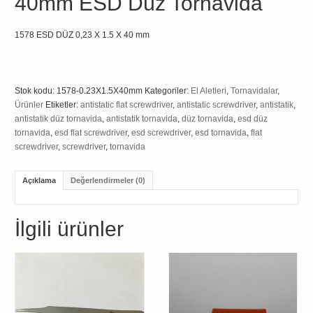
40mm ESD Düz Tornavida
1578 ESD DÜZ 0,23 X 1.5 X 40 mm
Stok kodu:
1578-0.23X1.5X40mm
Kategoriler:
El Aletleri
,
Tornavidalar
,
Ürünler
Etiketler:
antistatic flat screwdriver
,
antistatic screwdriver
,
antistatik
,
antistatik düz tornavida
,
antistatik tornavida
,
düz tornavida
,
esd düz
tornavida
,
esd flat screwdriver
,
esd screwdriver
,
esd tornavida
,
flat
screwdriver
,
screwdriver
,
tornavida
Açıklama
Değerlendirmeler (0)
İlgili ürünler